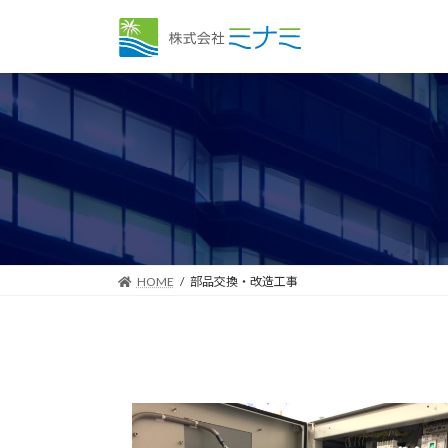
コ
ナ
ン
ビ
テ
ゲ
ン
ー
ツ
シ
へ
ョ
ス
ン
キ
に
ッ
移
プ
動
HOME
部品交換・改造工事